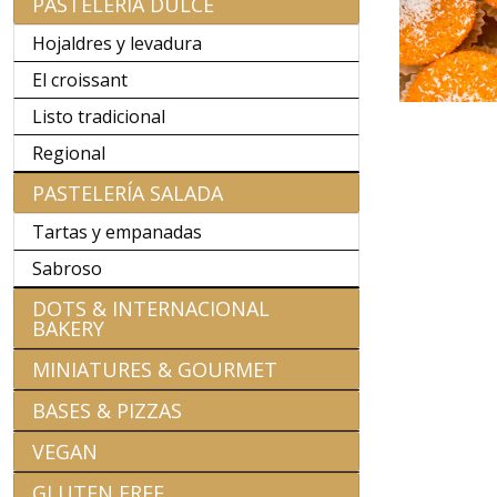
PASTELERÍA DULCE
Hojaldres y levadura
El croissant
Listo tradicional
Regional
PASTELERÍA SALADA
Tartas y empanadas
Sabroso
DOTS & INTERNACIONAL
BAKERY
MINIATURES & GOURMET
BASES & PIZZAS
VEGAN
GLUTEN FREE