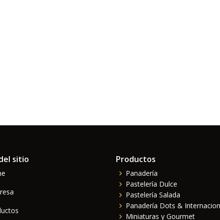
el sitio
Productos
me
Panadería
Pastelería Dulce
resa
Pastelería Salada
Panadería Dots & Internacion
ductos
Miniaturas y Gourmet