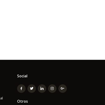
Social
al
Otros