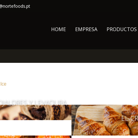
@nortefoods.pt
HOME
EMPRESA
PRODUCTOS
lce
JALDRES Y LEVADURA
EL C