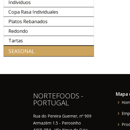
Individuos
Copa Rasa Individuales
Platos Rebanados
Redondo
Tartas
SEASONAL
NORTEFOODS -
Mapa d
PORTUGAL
Ho
Emp
Rua do Pereira Guerner, nº 909
Armazém 1.5 - Perosinho
Pro
4415-084 - Vila Nova de Gaia