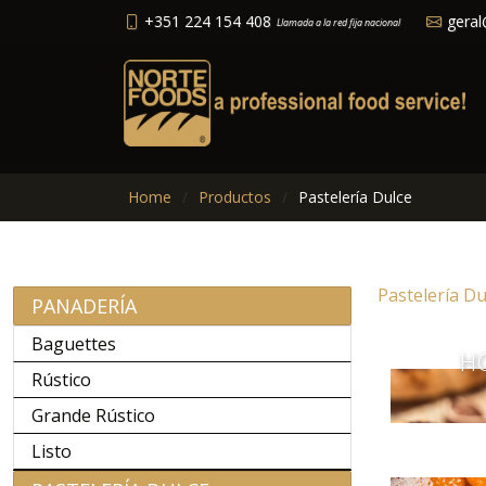
+351 224 154 408
geral
Llamada a la red fija nacional
Home
Productos
Pastelería Dulce
Pastelería Du
PANADERÍA
Baguettes
HO
Rústico
Grande Rústico
Listo