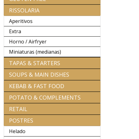
RISSOLARIA
Aperitivos
Extra
Horno / Airfryer
Miniaturas (medianas)
TAPAS & STARTERS
SOUPS & MAIN DISHES
KEBAB & FAST FOOD
POTATO & COMPLEMENTS
RETAIL
POSTRES
Helado