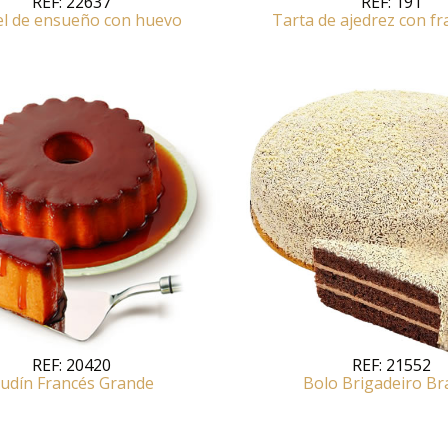
REF:
22637
REF:
191
el de ensueño con huevo
Tarta de ajedrez con f
REF:
20420
REF:
21552
udín Francés Grande
Bolo Brigadeiro B