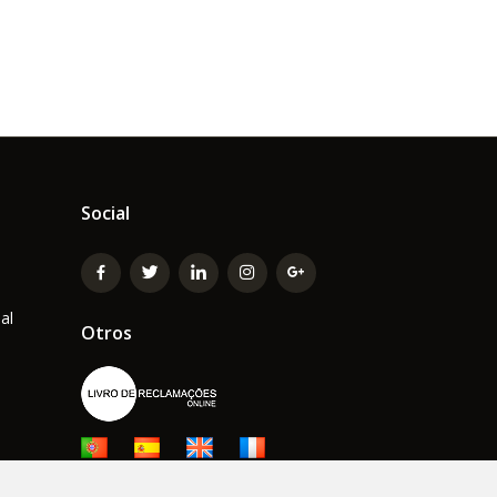
Social
al
Otros