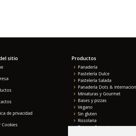
el sitio
Productos
me
Panadería
Pastelería Dulce
resa
Pastelería Salada
Panadería Dots & Internacion
ductos
Miniaturas y Gourmet
Bases y pizzas
tactos
Vegano
tica de privacidad
Sin gluten
Rissolaria
r Cookies
Tapas y Entrantes
Sopas y platos principales