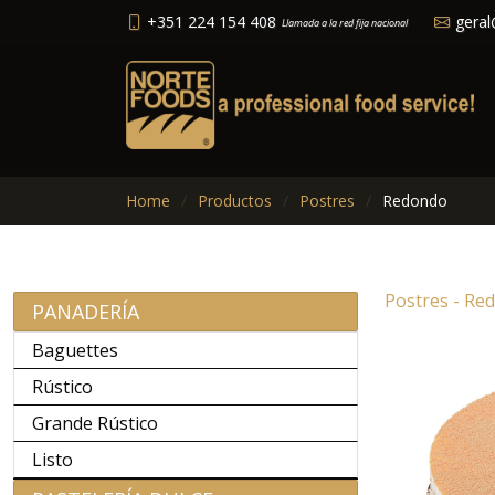
+351 224 154 408
geral
Llamada a la red fija nacional
Home
Productos
Postres
Redondo
Postres - Re
PANADERÍA
Baguettes
Rústico
Grande Rústico
Listo