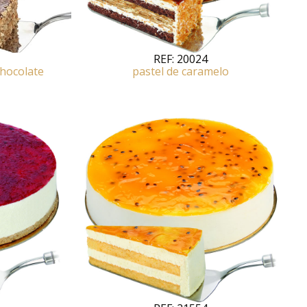
REF:
20024
pastel de caramelo
Chocolate