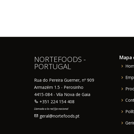
NORTEFOODS -
Mapa d
PORTUGAL
Ho
Emp
Rua do Pereira Guerner, nº 909
Armazém 1.5 - Perosinho
Pro
4415-084 - Vila Nova de Gaia
Con
+351 224 154 408
Llamada a la red fija nacional
Polí
geral@nortefoods.pt
Geri