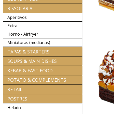
RISSOLARIA
Aperitivos
Extra
Horno / Airfryer
Miniaturas (medianas)
TAPAS & STARTERS
SOUPS & MAIN DISHES
KEBAB & FAST FOOD
POTATO & COMPLEMENTS
RETAIL
POSTRES
Helado