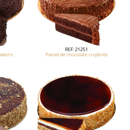
REF:
21251
adeiro
Pastel de chocolate crujiente