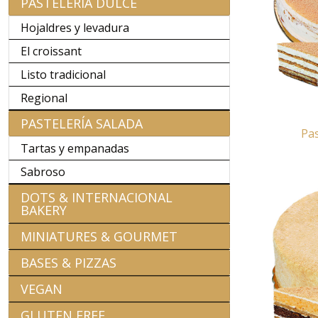
PASTELERÍA DULCE
Hojaldres y levadura
El croissant
Listo tradicional
Regional
PASTELERÍA SALADA
Pas
Tartas y empanadas
Sabroso
DOTS & INTERNACIONAL
BAKERY
MINIATURES & GOURMET
BASES & PIZZAS
VEGAN
GLUTEN FREE