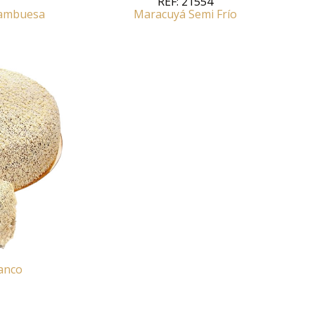
REF:
21554
rambuesa
Maracuyá Semi Frío
ranco