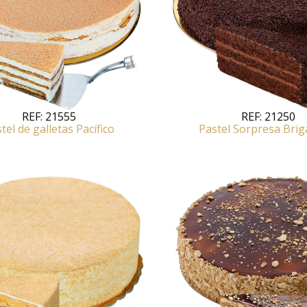
REF:
21555
REF:
21250
tel de galletas Pacífico
Pastel Sorpresa Brig