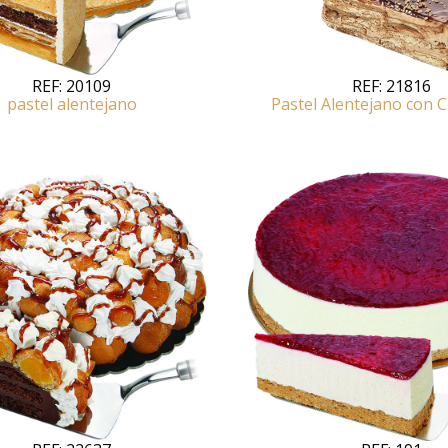
REF:
20109
REF:
21816
pastel alentejano
Pastel Alentejano con 