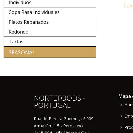
Individuos
Cube
Copa Rasa Individuales
Platos Rebanados
Redondo
Tartas
SEASONAL
NORTEFOODS -
Mapa d
PORTUGAL
Ho
Emp
Rua do Pereira Guerner, nº 909
Armazém 1.5 - Perosinho
Pro
4415-084 - Vila Nova de Gaia