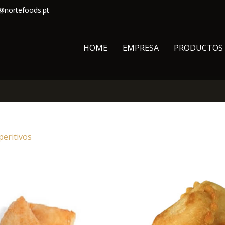
@nortefoods.pt
HOME
EMPRESA
PRODUCTOS
peritivos