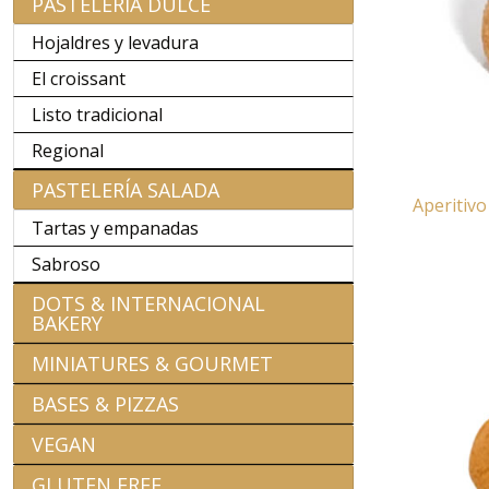
PASTELERÍA DULCE
Hojaldres y levadura
El croissant
Listo tradicional
Regional
PASTELERÍA SALADA
Aperitiv
Tartas y empanadas
Sabroso
DOTS & INTERNACIONAL
BAKERY
MINIATURES & GOURMET
BASES & PIZZAS
VEGAN
GLUTEN FREE