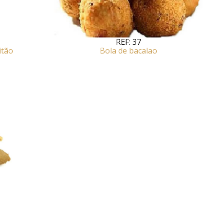
REF:
37
itão
Bola de bacalao