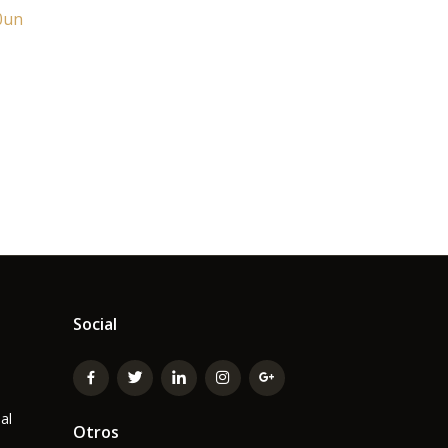
0un
Social
al
Otros