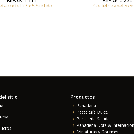
REF:
ck-1-111
REF:
ck-2-222
ta cóctel 27 x 5 Surtido
Cóctel Granel 5x5
el sitio
Productos
me
Panadería
Pastelería Dulce
resa
Pastelería Salada
Panadería Dots & Internacion
ductos
Miniaturas y Gourmet