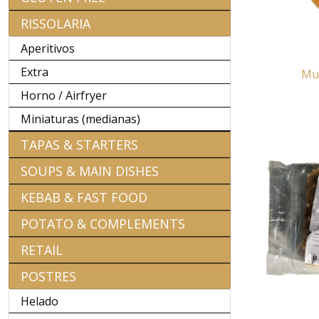
RISSOLARIA
Aperitivos
Extra
Mus
Horno / Airfryer
Miniaturas (medianas)
TAPAS & STARTERS
SOUPS & MAIN DISHES
KEBAB & FAST FOOD
POTATO & COMPLEMENTS
RETAIL
POSTRES
Helado